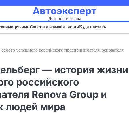
Автоэксперт
Дороги и машины
своими руками
Советы автомобилистам
Куда поехать
 самого успешного российского предпринимателя, основателя
ельберг — история жизни
ого российского
ателя Renova Group и
х людей мира