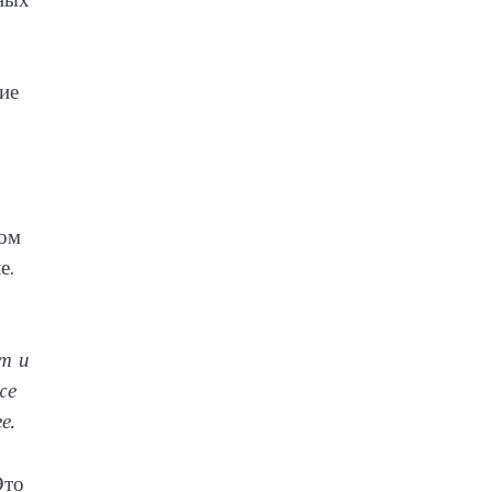
ие
ком
е.
т и
же
е.
Это