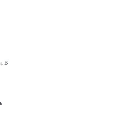
и. В
ь