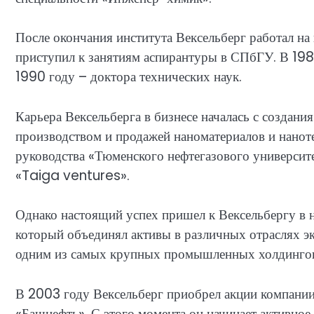
После окончания института Вексельберг работал на
приступил к занятиям аспирантуры в СПбГУ. В 1986
1990 году – доктора технических наук.
Карьера Вексельберга в бизнесе началась с создан
производством и продажей наноматериалов и наноте
руководства «Тюменского нефтегазового университе
«Taiga ventures».
Однако настоящий успех пришел к Вексельбергу в н
который объединял активы в различных отраслях эк
одним из самых крупных промышленных холдингов
В 2003 году Вексельберг приобрел акции компании 
«Башнефть». С этого момента он начинает активное 