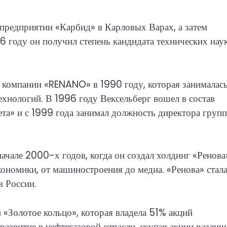
 предприятии «Карбид» в Карловых Варах, а затем
 году он получил степень кандидата технических наук,
ия компании «RENANO» в 1990 году, которая занималас
хнологий. В 1996 году Вексельберг вошел в состав
та» и с 1999 года занимал должность директора груп
ачале 2000-х годов, когда он создал холдинг «Ренова
ономики, от машиностроения до медиа. «Ренова» стал
 России.
«Золотое кольцо», которая владела 51% акций
развитие в нефтегазовой отрасли, скупая акции разли