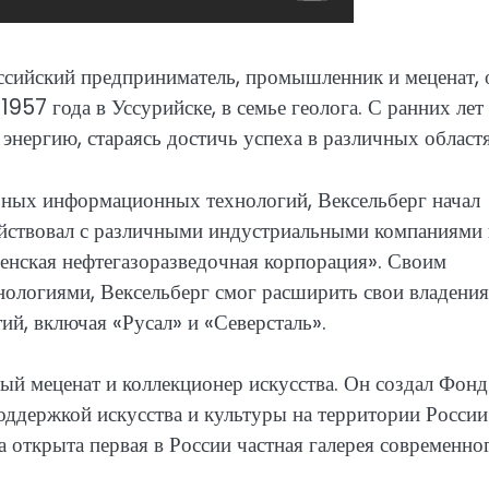
сийский предприниматель, промышленник и меценат, 
957 года в Уссурийске, в семье геолога. С ранних лет
нергию, стараясь достичь успеха в различных областя
ьных информационных технологий, Вексельберг начал
действовал с различными индустриальными компаниями
нская нефтегазоразведочная корпорация». Своим
логиями, Вексельберг смог расширить свои владения
й, включая «Русал» и «Северсталь».
ный меценат и коллекционер искусства. Он создал Фонд
оддержкой искусства и культуры на территории России
 открыта первая в России частная галерея современно