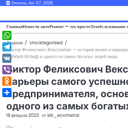
Перейти
Пятница, Авг 07, 2026
к
содержимому
Главная
Новости авто
Ремонт — это просто
Техобслуживание 
Главная
Uncategorised
WhatsApp
Виктор Феликсович Вексельберг — история жизни и карьеры
Telegram
Renova Group и одного из самых богатых людей мира
Виктор Феликсович Векс
VK
Viber
карьеры самого успешн
Odnoklassniki
предпринимателя, основ
Отправить
одного из самых богаты
19 февраля 2023
от
sib_ecometal