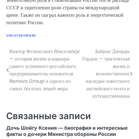
значительную роль в стабилизации России после распада
СССР и укреплении роли страны на международной
арене. Также он сыграл важную роль в энергетической
политике России.
UNCATEGORISED
Виктор Феликсович Вексельберг
Байрон Джордж
Навигация
— история жизни и карьеры
Гордон — трагическая
по
самого успешного российского
жизнь и
предпринимателя, основателя
величественное
записям
Renova Group и одного из
наследие известного
самых богатых людей мира
английского поэта и
путешественника
Связанные записи
Дочь Шойгу Ксения — биография и интересные
факты о дочери Министра обороны России