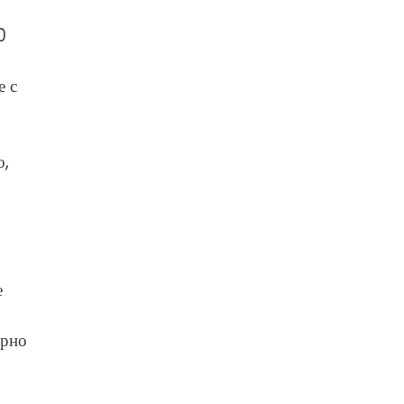
0
е с
о,
е
ерно