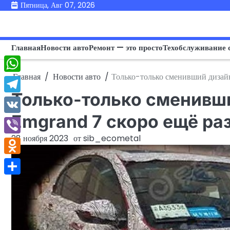
Перейти
Пятница, Авг 07, 2026
к
содержимому
Главная
Новости авто
Ремонт — это просто
Техобслуживание 
Главная
Новости авто
Только-только сменивший дизай
WhatsApp
Только-только сменивши
Telegram
Emgrand 7 скоро ещё ра
VK
28 ноября 2023
от
sib_ecometal
Viber
Odnoklassniki
Отправить