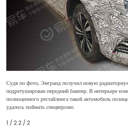
Судя по фото, Эмгранд получил новую радиаторную
подретуширован передний бампер. В интерьере измен
полноценного рестайлинга такой автомобиль позиц
удалось поймать спецверсию.
1
/ 2
2
/ 2