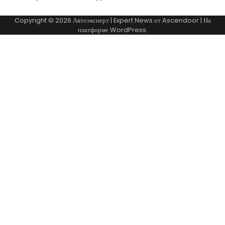
Copyright © 2026
Автоэксперт
| Expert News от
Ascendoor
| На
платформе
WordPress
.