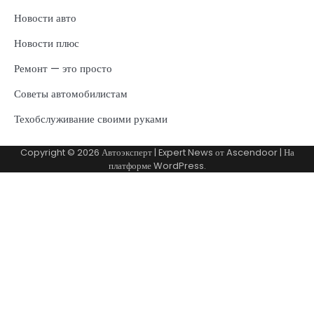
Новости авто
Новости плюс
Ремонт — это просто
Советы автомобилистам
Техобслуживание своими руками
Copyright © 2026
Автоэксперт
| Expert News от
Ascendoor
| На
платформе
WordPress
.