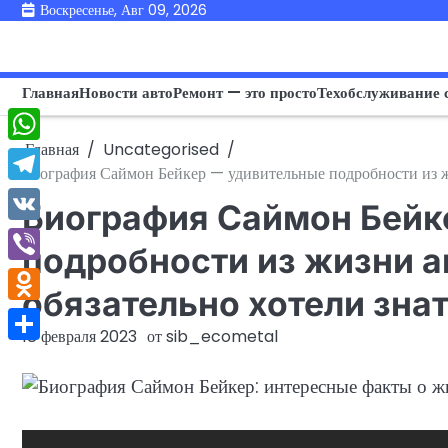
Перейти
Воскресенье, Авг 09, 2026
к
содержимому
Главная
Новости авто
Ремонт — это просто
Техобслуживание 
Главная
Uncategorised
WhatsApp
Биография Саймон Бейкер — удивительные подробности из жи
Telegram
Биография Саймон Бейк
VK
подробности из жизни а
Viber
обязательно хотели знат
Odnoklassniki
18 февраля 2023
от
sib_ecometal
Отправить