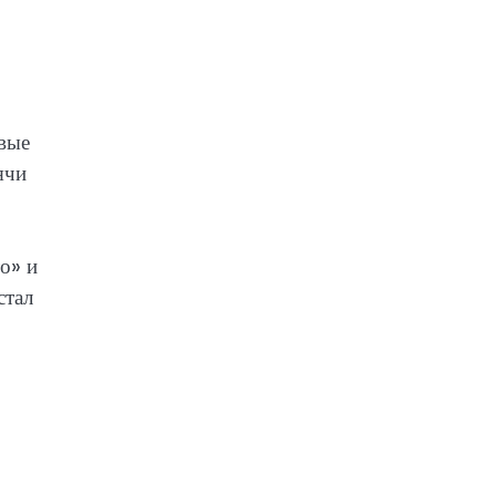
рвые
ячи
о» и
стал