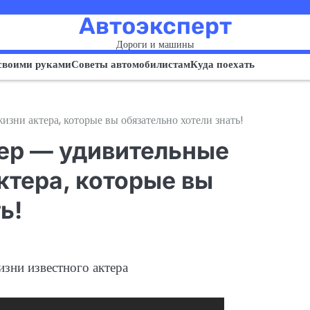
Автоэксперт
Дороги и машины
своими руками
Советы автомобилистам
Куда поехать
зни актера, которые вы обязательно хотели знать!
ер — удивительные
ктера, которые вы
ь!