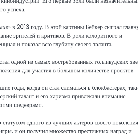
в киноиндустрии. Его первые роли были незначительны
го успеха.
мие»
в 2013 году. В этой картины Бейкер сыграл глав
нание зрителей и критиков. В роли колоритного и
нциал и показал всю глубину своего таланта.
тал одной из самых востребованных голливудских зве
ложения для участия в большом количестве проектов.
ие годы, когда он стал сниматься в блокбастерах, так
терский талант и его харизма привлекали внимание
ящими шедеврами.
 статусом одного из лучших актеров своего поколения
 игры, и он получил множество престижных наград и