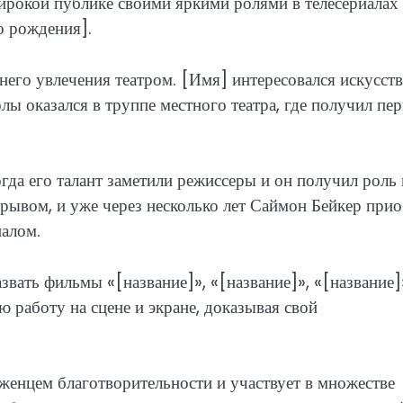
ирокой публике своими яркими ролями в телесериалах
о рождения].
ннего увлечения театром. [Имя] интересовался искусст
олы оказался в труппе местного театра, где получил пе
огда его талант заметили режиссеры и он получил роль 
орывом, и уже через несколько лет Саймон Бейкер при
алом.
вать фильмы «[название]», «[название]», «[название]
 работу на сцене и экране, доказывая свой
женцем благотворительности и участвует в множестве