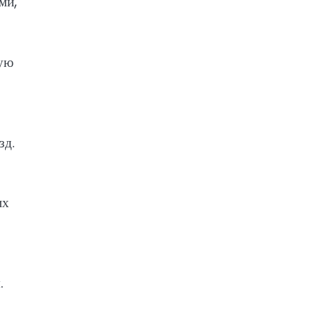
ми,
ную
зд.
их
.