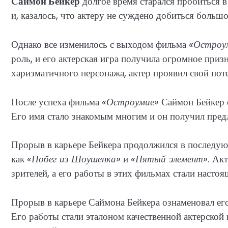
Саймон Бейкер
долгое время старался пробиться 
и, казалось, что актеру не суждено добиться большо
Однако все изменилось с выходом фильма
«Остроу
роль, и его актерская игра получила огромное приз
харизматичного персонажа, актер проявил свой поте
После успеха фильма
«Остроумие»
Саймон Бейкер с
Его имя стало знакомым многим и он получил пред
Прорыв в карьере Бейкера продолжился в последующ
как
«Побег из Шоушенка»
и
«Пятый элемент»
. Ак
зрителей, а его работы в этих фильмах стали насто
Прорыв в карьере Саймона Бейкера ознаменовал его
Его работы стали эталоном качественной актерской