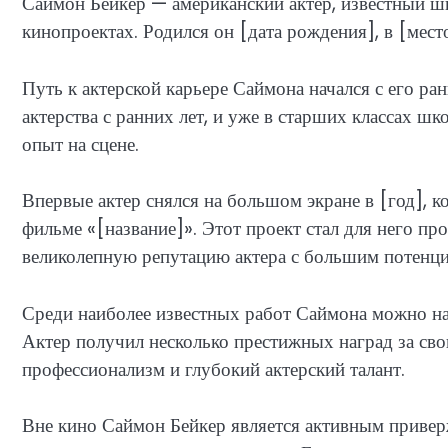
Саймон Бейкер — американский актер, известный ш
кинопроектах. Родился он [дата рождения], в [мест
Путь к актерской карьере Саймона начался с его ра
актерства с ранних лет, и уже в старших классах шк
опыт на сцене.
Впервые актер снялся на большом экране в [год], к
фильме «[название]». Этот проект стал для него пр
великолепную репутацию актера с большим потенци
Среди наиболее известных работ Саймона можно наз
Актер получил несколько престижных наград за свою
профессионализм и глубокий актерский талант.
Вне кино Саймон Бейкер является активным привер