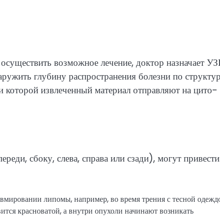
и осуществить возможное лечение, доктор назначает У
ружить глубину распространения болезни по структу
и которой извлеченный материал отправляют на цито-
реди, сбоку, слева, справа или сзади), могут привести
вмировании липомы, например, во время трения с тесной одежд
вится красноватой, а внутри опухоли начинают возникать