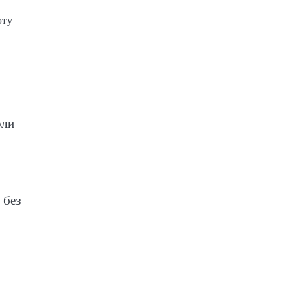
эту
оли
 без