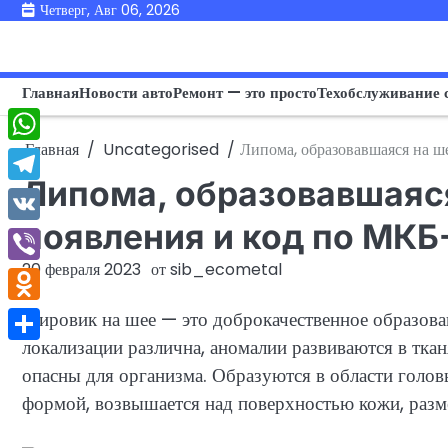
Перейти
Четверг, Авг 06, 2026
к
содержимому
Главная
Новости авто
Ремонт — это просто
Техобслуживание 
Главная
Uncategorised
Липома, образовавшаяся на ш
WhatsApp
Липома, образовавшаяс
Telegram
появления и код по МКБ
VK
20 февраля 2023
от
sib_ecometal
Viber
Odnoklassniki
Жировик на шее — это доброкачественное образова
локализации различна, аномалии развиваются в тка
Отправить
опасны для организма. Образуются в области головы
формой, возвышается над поверхностью кожи, разм