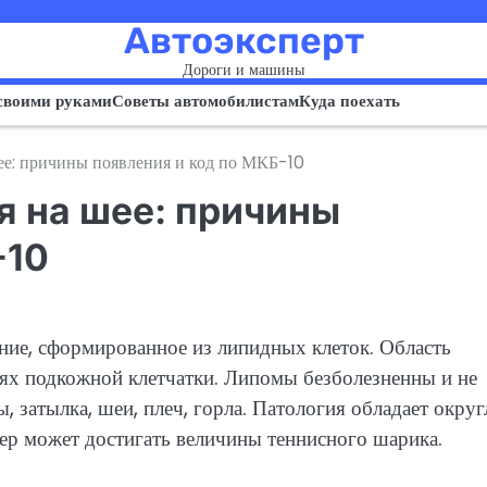
Автоэксперт
Дороги и машины
своими руками
Советы автомобилистам
Куда поехать
ее: причины появления и код по МКБ-10
я на шее: причины
-10
ние, сформированное из липидных клеток. Область
нях подкожной клетчатки. Липомы безболезненны и не
, затылка, шеи, плеч, горла. Патология обладает окру
ер может достигать величины теннисного шарика.