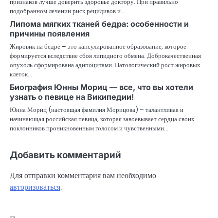
признаков лучше доверить здоровье доктору. При правильно
подобранном лечении риск рецидивов и…
Липома мягких тканей бедра: особенности и
причины появления
Жировик на бедре – это капсулированное образование, которое
формируется вследствие сбоя липидного обмена. Доброкачественная
опухоль сформирована адипоцитами. Патологический рост жировых
клеток…
Биография Юнны Мориц — все, что вы хотели
узнать о певице на Википедии!
Юнна Мориц (настоящая фамилия Морицова) – талантливая и
начинающая российская певица, которая завоевывает сердца своих
поклонников проникновенным голосом и чувственными…
Добавить комментарий
Для отправки комментария вам необходимо
авторизоваться
.