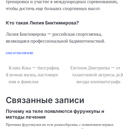
тренировки и участие в международных соревнованиях,
чтобы достичь еще больших спортивных высот.
Кто такая Лилия Биктимирова?
Лилия Биктимирова — российская спортсменка,
являющаяся профессиональной бадминтонисткой.
UNCATEGORISED
Клава Кока — биография,
Евгения Дмитриева — от
Навигация
личная жизнь, настоящее
талантливой актрисы до
по
имя и фамилия
звезды кинематографа
записям
Связанные записи
Почему на теле появляются фурункулы и
методы лечения
Причины фурункулов на теле разнообразны, с появлением первых