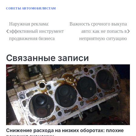
СОВЕТЫ АВТОМОБИЛИСТАМ
Наружная реклама:
Важность срочного выкупа
Навигация
эффективный инструмент
авто: как не попасть в
по
продвижения бизнеса
неприятную ситуацию
записям
Связанные записи
Снижение расхода на низких оборотах: плохие