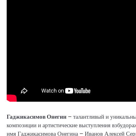
Гаджикасимов Онегин
– талантливый и уникальны
композиции и артистические выступления взбудора
имя Гаджикасимова Онегина – Иванов Алексей Серг