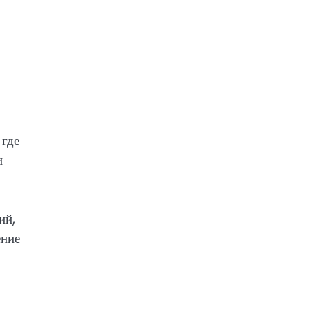
 где
и
ий,
ение