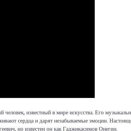
й человек, известный в мире искусства. Его музыкаль
живают сердца и дарят незабываемые эмоции. Настоящ
еевич, но известен он как Гаджикасимов Онегин.