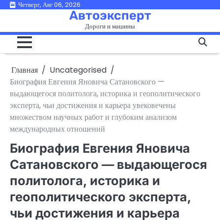
Перейти
Четверг, Авг 06, 2026
Автоэксперт
к
Дороги и машины
содержимому
Главная
Uncategorised
Биография Евгения Яновича Сатановского —
выдающегося политолога, историка и геополитического
эксперта, чьи достижения и карьера увековечены
множеством научных работ и глубоким анализом
международных отношений
Биография Евгения Яновича
Сатановского — выдающегося
политолога, историка и
геополитического эксперта,
чьи достижения и карьера