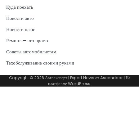
Куда поехать
Новости авто
Новости плюс
Ремонт — это просто
Советы автомобилистам
Техобслуживание своими руками
Copyright © 2026
Автоэксперт
| Expert News от
Ascendoor
| На
платформе
WordPress
.