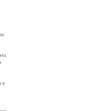
да
ета
а
я в
ную