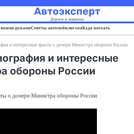
Автоэксперт
Дороги и машины
своими руками
Советы автомобилистам
Куда поехать
фия и интересные факты о дочери Министра обороны России
иография и интересные
ра обороны России