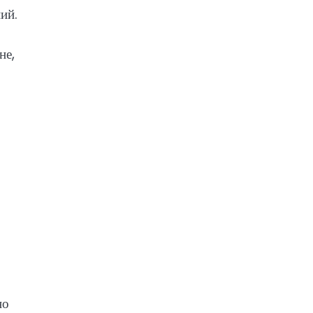
ий.
не,
но