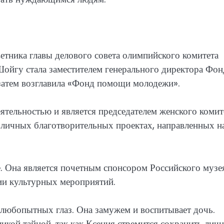
ветника главы делового совета олимпийского комитета
ойгу стала заместителем генерального директора Фон
 затем возглавила «Фонд помощи молодежи».
ятельностью и является председателем женского комит
зличных благотворительных проектах, направленных н
е. Она является почетным спонсором Российского музе
ции культурных мероприятий.
любопытных глаз. Она замужем и воспитывает дочь.
ликой тайной, так как Ксения стремится сохранить лич