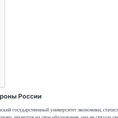
ороны России
ский государственный университет экономики, статис
нако, несмотря на свое образование, она не связала с