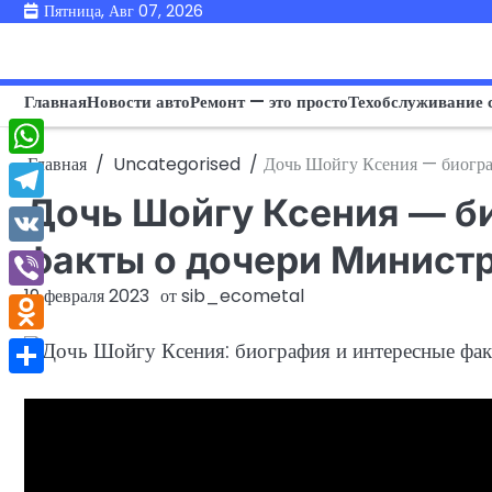
Перейти
Пятница, Авг 07, 2026
к
содержимому
Главная
Новости авто
Ремонт — это просто
Техобслуживание 
Главная
Uncategorised
Дочь Шойгу Ксения — биогра
WhatsApp
Дочь Шойгу Ксения — б
Telegram
факты о дочери Минист
VK
19 февраля 2023
от
sib_ecometal
Viber
Odnoklassniki
Отправить