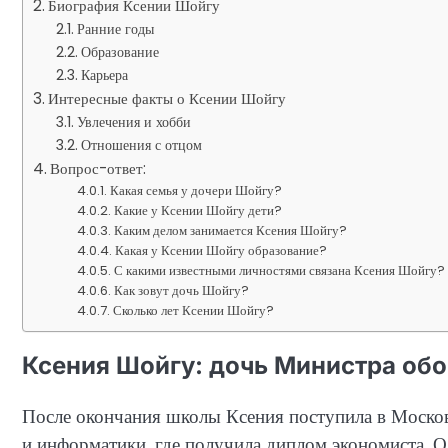
Биография Ксении Шойгу
Ранние годы
Образование
Карьера
Интересные факты о Ксении Шойгу
Увлечения и хобби
Отношения с отцом
Вопрос-ответ:
Какая семья у дочери Шойгу?
Какие у Ксении Шойгу дети?
Каким делом занимается Ксения Шойгу?
Какая у Ксении Шойгу образование?
С какими известными личностями связана Ксения Шойгу?
Как зовут дочь Шойгу?
Сколько лет Ксении Шойгу?
Ксения Шойгу: дочь Министра об
После окончания школы Ксения поступила в Москов
и информатики, где получила диплом экономиста. Од