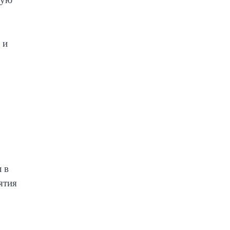
 и
 в
ятия