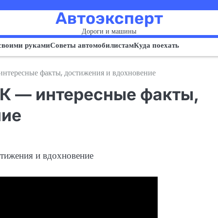
Автоэксперт
Дороги и машины
своими руками
Советы автомобилистам
Куда поехать
интересные факты, достижения и вдохновение
 К — интересные факты,
ние