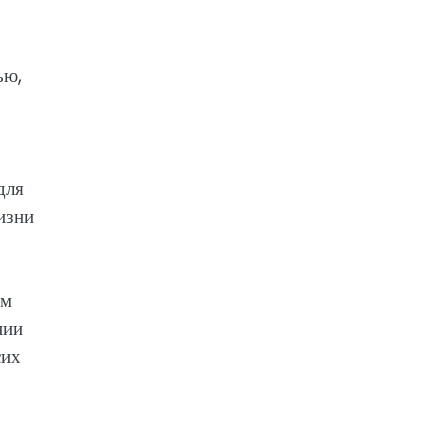
ью,
для
изни
ем
нии
сих