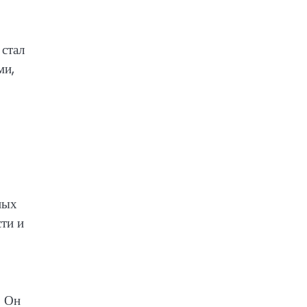
 стал
ми,
ных
ти и
. Он