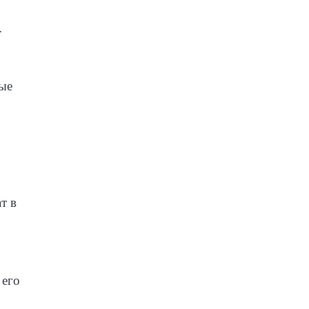
.
рые
т в
 его