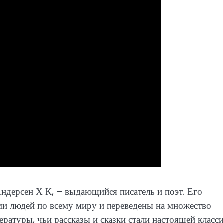
ндерсен Х К, – выдающийся писатель и поэт. Его
и людей по всему миру и переведены на множество
ературы, чьи рассказы и сказки стали настоящей класси