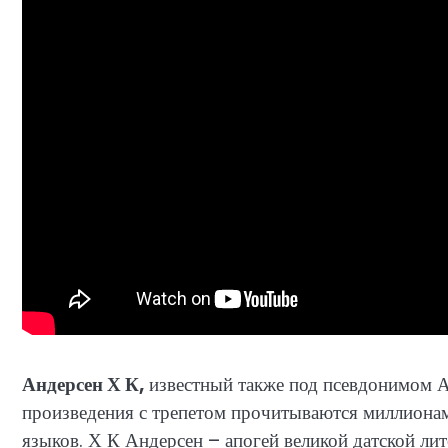
Андерсен Х К,
известный также под псевдонимом А
произведения с трепетом прочитываются миллионам
языков. Х К Андерсен – апогей великой датской лит