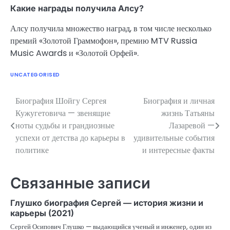
Какие награды получила Алсу?
Алсу получила множество наград, в том числе несколько
премий «Золотой Граммофон», премию MTV Russia
Music Awards и «Золотой Орфей».
UNCATEGORISED
Биография Шойгу Сергея
Биография и личная
Навигация
Кужугетовича — звенящие
жизнь Татьяны
по
ноты судьбы и грандиозные
Лазаревой —
успехи от детства до карьеры в
удивительные события
записям
политике
и интересные факты
Связанные записи
Глушко биография Сергей — история жизни и
карьеры (2021)
Сергей Осипович Глушко — выдающийся ученый и инженер, один из