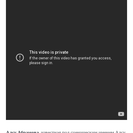
Алсу Абрамова
, известная под сценическим именем Алсу,