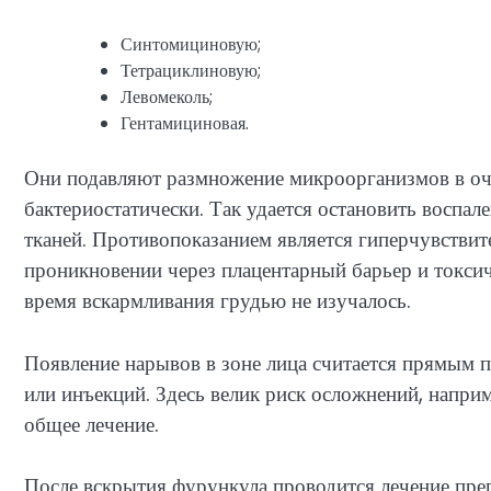
Синтомициновую;
Тетрациклиновую;
Левомеколь;
Гентамициновая.
Они подавляют размножение микроорганизмов в оча
бактериостатически. Так удается остановить воспал
тканей. Противопоказанием является гиперчувствит
проникновении через плацентарный барьер и токсич
время вскармливания грудью не изучалось.
Появление нарывов в зоне лица считается прямым п
или инъекций. Здесь велик риск осложнений, наприм
общее лечение.
После вскрытия фурункула проводится лечение пре