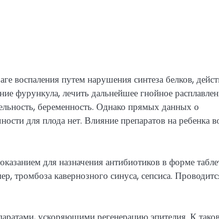
ге воспаления путем нарушения синтеза белков, дейст
ение фурункула, лечить дальнейшее гнойное расплавлен
ельность, беременность. Однако прямых данных о
ности для плода нет. Влияние препаратов на ребенка в
оказанием для назначения антибиотиков в форме табле
ер, тромбоза кавернозного синуса, сепсиса. Проводитс
паратами, ускоряющими регенерацию эпителия. К тако