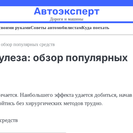
Автоэксперт
Дороги и машины
своими руками
Советы автомобилистам
Куда поехать
 обзор популярных средств
улеза: обзор популярных
ичается. Наибольшего эффекта удается добиться, начав
йтись без хирургических методов трудно.