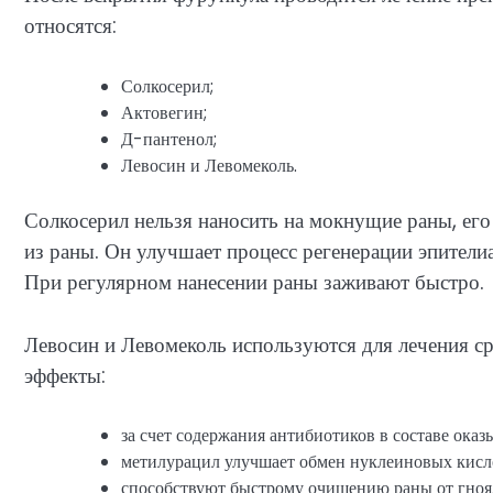
относятся:
Солкосерил;
Актовегин;
Д-пантенол;
Левосин и Левомеколь.
Солкосерил нельзя наносить на мокнущие раны, ег
из раны. Он улучшает процесс регенерации эпителиа
При регулярном нанесении раны заживают быстро.
Левосин и Левомеколь используются для лечения с
эффекты:
за счет содержания антибиотиков в составе оказ
метилурацил улучшает обмен нуклеиновых кисло
способствуют быстрому очищению раны от гноя,