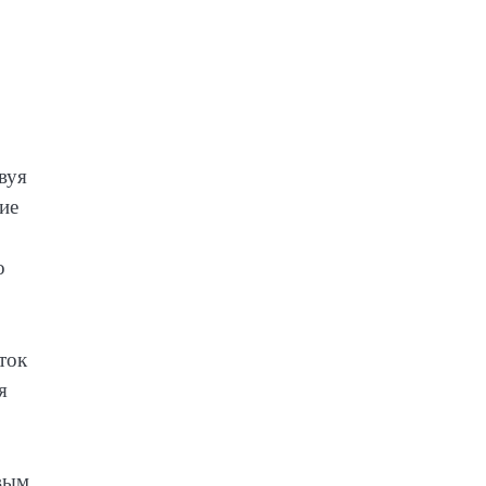
вуя
ие
о
ток
я
вым