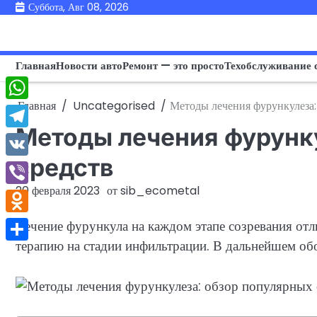
Перейти
Суббота, Авг 08, 2026
к
содержимому
Главная
Новости авто
Ремонт — это просто
Техобслуживание 
Главная
Uncategorised
Методы лечения фурункулеза:
WhatsApp
Методы лечения фурунк
Telegram
средств
VK
20 февраля 2023
от
sib_ecometal
Viber
Odnoklassniki
Лечение фурункула на каждом этапе созревания отл
терапию на стадии инфильтрации. В дальнейшем обо
Отправить