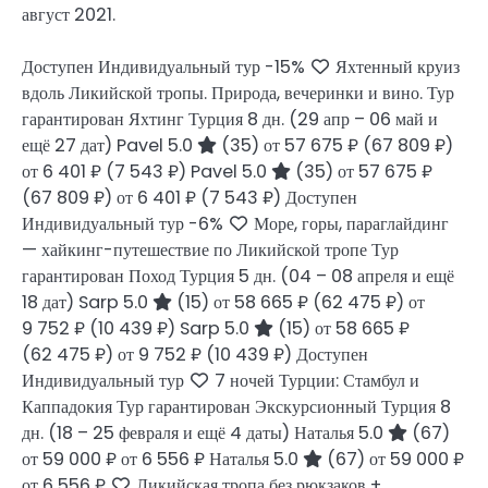
август 2021.
Доступен Индивидуальный тур
-15%
Яхтенный круиз
вдоль Ликийской тропы. Природа, вечеринки и вино. Тур
гарантирован Яхтинг Турция
8 дн.
(29 апр – 06 май и
ещё 27 дат)
Pavel 5.0
(35)
от 57 675 ₽
(67 809 ₽)
от 6 401 ₽
(7 543 ₽)
Pavel 5.0
(35)
от 57 675 ₽
(67 809 ₽)
от 6 401 ₽
(7 543 ₽)
Доступен
Индивидуальный тур
-6%
Море, горы, параглайдинг
— хайкинг-путешествие по Ликийской тропе Тур
гарантирован Поход Турция
5 дн.
(04 – 08 апреля и ещё
18 дат)
Sarp 5.0
(15)
от 58 665 ₽
(62 475 ₽)
от
9 752 ₽
(10 439 ₽)
Sarp 5.0
(15)
от 58 665 ₽
(62 475 ₽)
от 9 752 ₽
(10 439 ₽)
Доступен
Индивидуальный тур
7 ночей Турции: Стамбул и
Каппадокия Тур гарантирован Экскурсионный Турция
8
дн.
(18 – 25 февраля и ещё 4 даты)
Наталья 5.0
(67)
от 59 000 ₽
от 6 556 ₽
Наталья 5.0
(67)
от 59 000 ₽
от 6 556 ₽
Ликийская тропа без рюкзаков +