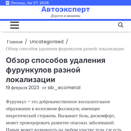
Перейти
Пятница, Авг 07, 2026
Автоэксперт
к
Дороги и машины
содержимому
Главная
Uncategorised
Обзор способов удаления фурункулов разной локализации
Обзор способов удаления
фурункулов разной
локализации
19 февраля 2023
от
sib_ecometal
Фурункул – это доброкачественное воспалительное
образование в волосяном фолликуле, имеющее
некротический стержень. Вызывает боль, дискомфорт,
может провоцировать развитие опасных заболеваний.
Нарыв может возникнуть на любом участке тела, где есть