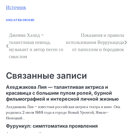
Источник
UNCATEGORISED
Джемма Халид –
Показания и правила
Навигация
талантливая певица,
использования Веррукацида
по
музыкант и автор песен со
от папиллом и бородавок
смыслом
записям
Связанные записи
Ахеджакова Лия — талантливая актриса и
красавица с большим пулом ролей, бурной
фильмографией и интересной личной жизнью
Ахеджакова Лия – известная российская актриса театра и кино. Она
родилась 2 июля 1969 года в городе Новый Уренгой, Ямало-
Ненецкий…
Фурункул: симптоматика проявления