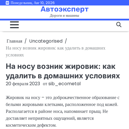
Перейти
Понедельник, Авг 10, 2026
Автоэксперт
к
Дороги и машины
содержимому
Главная
Uncategorised
На носу возник жировик: как удалить в домашних
условиях
На носу возник жировик: как
удалить в домашних условиях
20 февраля 2023
от
sib_ecometal
Жировик на носу – это доброкачественное образование с
белыми жировыми клетками, расположенное под кожей.
Располагается в районе носа, напоминает прыщ. Не
доставляет неприятных ощущений, является
косметическим дефектом.