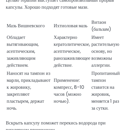
Целью терапии выступает самопроизвольный прорыв
капсулы. Хорошо подходят готовые мази.
Витаон
Мазь Вишневского
Ихтиоловая мазь
(бальзам)
Обладает
Характерно
Имеет
вытягивающим,
кератолитическое,
растительную
асептическим,
асептическое,
основу, но
заживляющим
ранозаживляющее
возможны
действием.
действие.
аллергии.
Наносят на тампон из
Пропитанный
марли, прикладывают
Применение:
тампон
к жировику,
компресс, 8–10
ставится на
закрепляют
часов (можно
жировик,
пластырем, держат
ночью).
меняется 1 раз
ночь.
за сутки.
Вскрыть капсулу поможет перекись водорода при
регулярном применении.