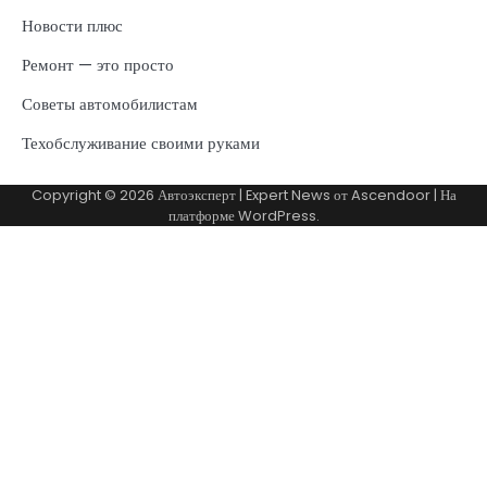
Новости плюс
Ремонт — это просто
Советы автомобилистам
Техобслуживание своими руками
Copyright © 2026
Автоэксперт
| Expert News от
Ascendoor
| На
платформе
WordPress
.