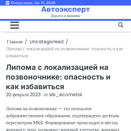
Перейти
Понедельник, Авг 10, 2026
Автоэксперт
к
Дороги и машины
содержимому
Главная
Uncategorised
Липома с локализацией на позвоночнике: опасность и как
избавиться
Липома с локализацией на
позвоночнике: опасность и
как избавиться
20 февраля 2023
от
sib_ecometal
Липома на позвоночнике — это неопасное
доброкачественное образование, подтверждено десятым
пересмотром МКБ. Формирование происходит в местах
жирового депо: подкожно-жировой клетчатке, жировых