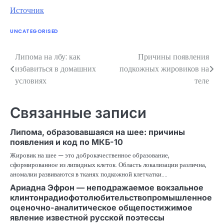
Источник
UNCATEGORISED
Липома на лбу: как
Причины появления
Навигация
избавиться в домашних
подкожных жировиков на
по
условиях
теле
записям
Связанные записи
Липома, образовавшаяся на шее: причины
появления и код по МКБ-10
Жировик на шее — это доброкачественное образование,
сформированное из липидных клеток. Область локализации различна,
аномалии развиваются в тканях подкожной клетчатки.…
Ариадна Эфрон — неподражаемое вокзальное
клинтонрадиофотолюбительствопромышленное
оценочно-аналитическое общепостижимое
явление известной русской поэтессы