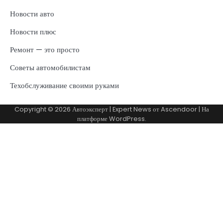
Новости авто
Новости плюс
Ремонт — это просто
Советы автомобилистам
Техобслуживание своими руками
Copyright © 2026
Автоэксперт
| Expert News от
Ascendoor
| На
платформе
WordPress
.