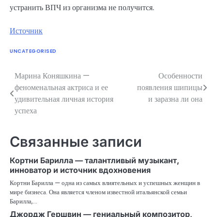
устранить ВПЧ из организма не получится.
Источник
UNCATEGORISED
Марина Коняшкина —
Особенности
Навигация
феноменальная актриса и ее
появления шипицы
по
удивительная личная история
и заразна ли она
успеха
записям
Связанные записи
Кортни Барилла — талантливый музыкант,
инноватор и источник вдохновения
Кортни Барилла — одна из самых влиятельных и успешных женщин в
мире бизнеса. Она является членом известной итальянской семьи
Барилла,…
Джордж Гершвин — гениальный композитор,