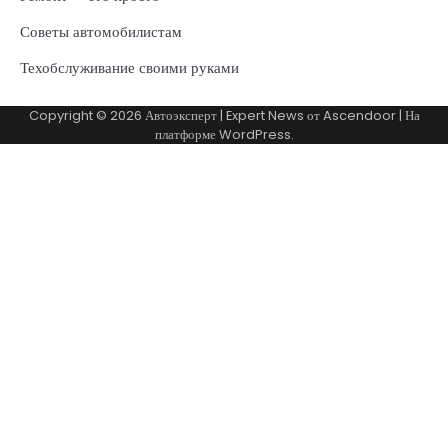
Советы автомобилистам
Техобслуживание своими руками
Copyright © 2026
Автоэксперт
| Expert News от
Ascendoor
| На
платформе
WordPress
.