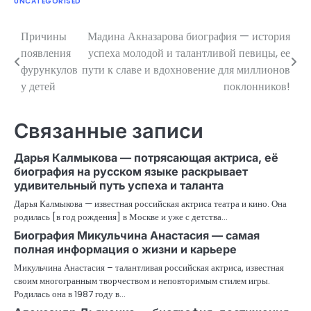
UNCATEGORISED
Причины
Мадина Акназарова биография — история
Навигация
появления
успеха молодой и талантливой певицы, ее
по
фурункулов
пути к славе и вдохновение для миллионов
у детей
поклонников!
записям
Связанные записи
Дарья Калмыкова — потрясающая актриса, её
биография на русском языке раскрывает
удивительный путь успеха и таланта
Дарья Калмыкова — известная российская актриса театра и кино. Она
родилась [в год рождения] в Москве и уже с детства…
Биография Микульчина Анастасия — самая
полная информация о жизни и карьере
Микульчина Анастасия – талантливая российская актриса, известная
своим многогранным творчеством и неповторимым стилем игры.
Родилась она в 1987 году в…