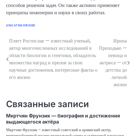
способов решения задач. Он также активно применяет
принципы инженерии и науки в своих работах.
UNCATEGORISED
Плятт Ростислав — известный ученый,
Ирина
Навигация
автор многочисленных исследований в
Приходько —
по
области биологии и генетики, обладатель
певица и
множества наград и призов за свои
актриса — от
записям
научные достижения, интересные факты о
детства до
его жизни
личной
жизни
Связанные записи
Мкртчян Фрунзик — биография и достижения
выдающегося актёра
Мкртчян Фрунзик – известный советский и армянский актёр,
непревзойденный мастер театральной сцены и съёмочной площадки.