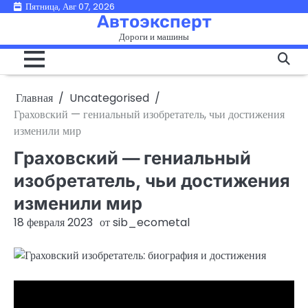
Перейти
Пятница, Авг 07, 2026
Автоэксперт
к
Дороги и машины
содержимому
Главная
Uncategorised
Граховский — гениальный изобретатель, чьи достижения
изменили мир
Граховский — гениальный
изобретатель, чьи достижения
изменили мир
18 февраля 2023
от
sib_ecometal