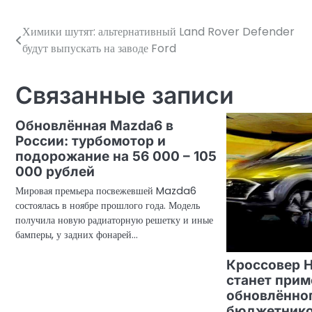
Химики шутят: альтернативный Land Rover Defender
Навигация
будут выпускать на заводе Ford
по
записям
Связанные записи
Обновлённая Mazda6 в
России: турбомотор и
подорожание на 56 000 – 105
000 рублей
Мировая премьера посвежевшей Mazda6
состоялась в ноябре прошлого года. Модель
получила новую радиаторную решетку и иные
бамперы, у задних фонарей…
Кроссовер H
станет при
обновлённо
бюджетник