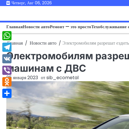
Перейти
Четверг, Авг 06, 2026
к
содержимому
Главная
Новости авто
Ремонт — это просто
Техобслуживание 
Главная
Новости авто
Электромобилям разрешат ездить
WhatsApp
Электромобилям разреш
Telegram
машинам с ДВС
VK
25 января 2023
от
sib_ecometal
Viber
Odnoklassniki
Отправить