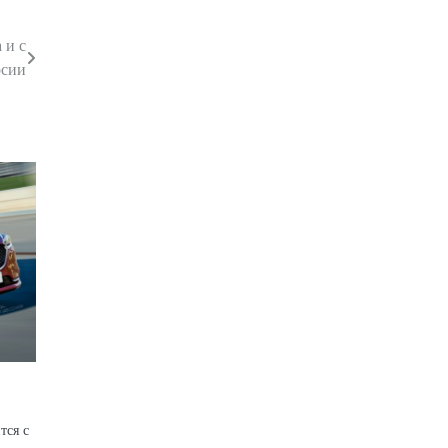
 и с
рсии
тся с