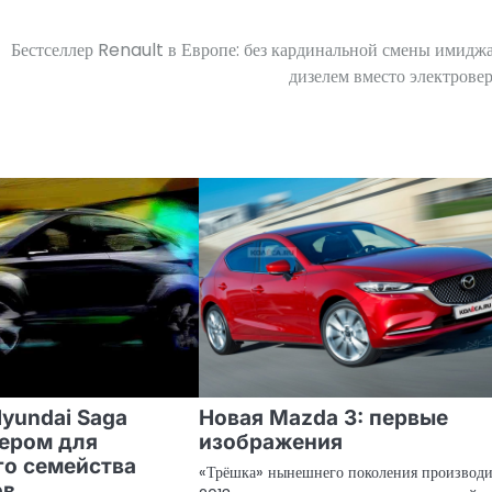
Бестселлер Renault в Европе: без кардинальной смены имиджа
дизелем вместо электрове
yundai Saga
Новая Mazda 3: первые
мером для
изображения
го семейства
«Трёшка» нынешнего поколения производи
ов