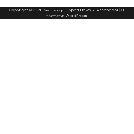
Copyright © 2026
Автоэксперт
| Expert News от
Ascendoor
| На
платформе
WordPress
.