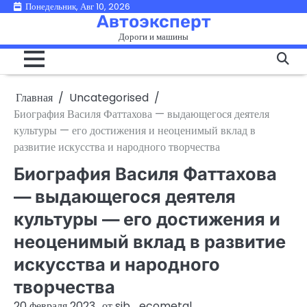
Перейти
Понедельник, Авг 10, 2026
Автоэксперт
к
Дороги и машины
содержимому
Главная
Uncategorised
Биография Василя Фаттахова — выдающегося деятеля
культуры — его достижения и неоценимый вклад в
развитие искусства и народного творчества
Биография Василя Фаттахова
— выдающегося деятеля
культуры — его достижения и
неоценимый вклад в развитие
искусства и народного
творчества
20 февраля 2023
от
sib_ecometal