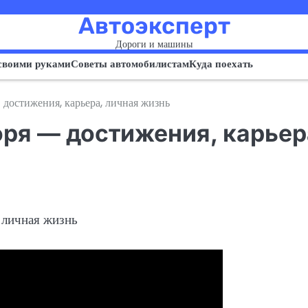
Автоэксперт
Дороги и машины
своими руками
Советы автомобилистам
Куда поехать
достижения, карьера, личная жизнь
ря — достижения, карьер