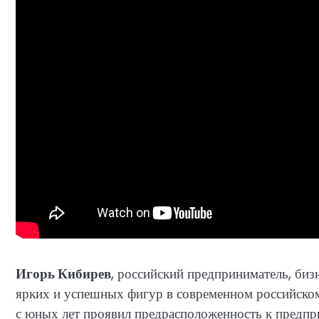
Игорь Кибирев
, российский предприниматель, биз
ярких и успешных фигур в современном российском
с юных лет проявил предрасположенность к предпр