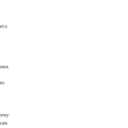
его
ики.
и.
нему
кам.