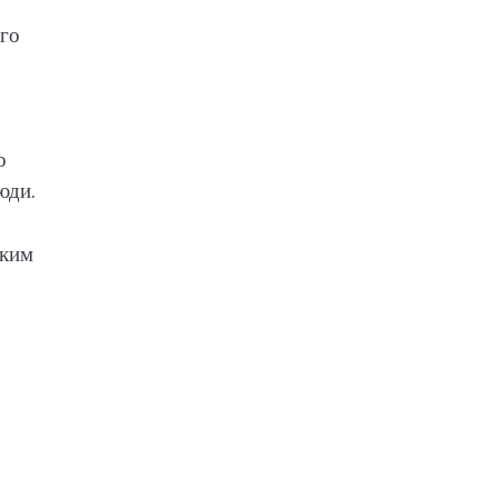
го
о
юди.
зким