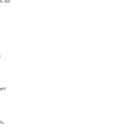
ь на
й
ает
ь,