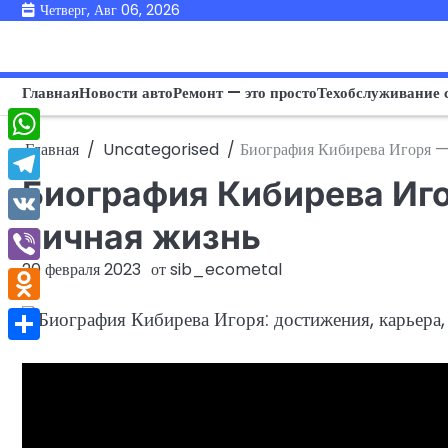
Перейти
Четверг, Авг 06, 2026
к
содержимому
Главная
Новости авто
Ремонт — это просто
Техобслуживание 
Главная
Uncategorised
Биография Кибирева Игоря — 
WhatsApp
Биография Кибирева Иго
Telegram
личная жизнь
VK
20 февраля 2023
от
sib_ecometal
Viber
Odnoklassniki
Отправить