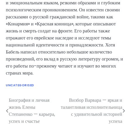
и эмоциональным языком, резкими образами и глубоким
психологическим проникновением. Он известен своими
рассказами о русской гражданской войне, такими как
«Конармия» и «Красная конница», которые описывают
жизнь и смерть солдат на фронте. Его работы также
отражают его еврейское наследие и исследуют темы
национальной идентичности и принадлежности. Хотя
Бабель написал относительно небольшое количество
произведений, его вклад в русскую литературу огромен, и
его работы по-прежнему читают и изучают во многих
странах мира.
UNCATEGORISED
Биография и личная
Визбор Варвара — яркая и
Навигация
жизнь Елены
талантливая исполнительница
по
Степаненко — карьера,
с удивительной историей
успех и счастье
успеха
записям