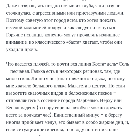
Даже возвращаясь поздно ночью из клуба, я ни разу не
столкнулась с агрессивными или приставучими людьми.
Поэтому советую этот город всем, кто хотел поехать
веселой компанией подруг и как следует оттянуться!
Горячие испанцы, конечно, могут проявлять излишнее
внимание, но классического «баста» хватает, чтобы они
уходили прочь.
Что касается пляжей, то почти вся линия Коста-дель-Соль
– песчаная. Галька есть в некоторых регионах, там, где
много скал. Лично я не фанат пляжного отдыха, поэтому
мне хватало большого пляжа Малагета в центре. Но если
вы хотите сказочных видов и белоснежных песков –
отправляйтесь в соседние города Марбелью, Нерху или
Бенальмадену (за пару евро на автобусе можно доехать
всего за полчаса-час). Единственный минус – к берегу
иногда прибивает медуз, это бывает в особо жаркие дни, и,
если ситуация критическая, то в воду почти никто не