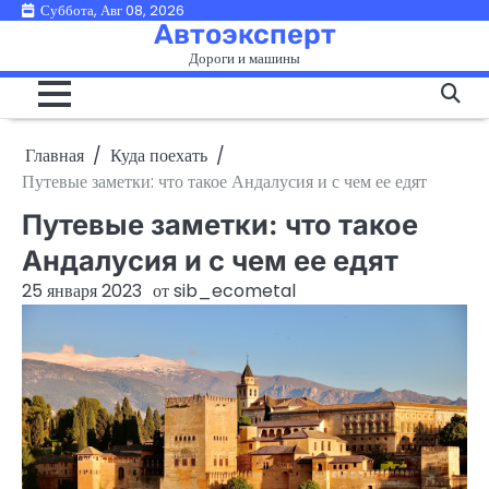
Перейти
Суббота, Авг 08, 2026
Автоэксперт
к
Дороги и машины
содержимому
Главная
Куда поехать
Путевые заметки: что такое Андалусия и с чем ее едят
Путевые заметки: что такое
Андалусия и с чем ее едят
25 января 2023
от
sib_ecometal