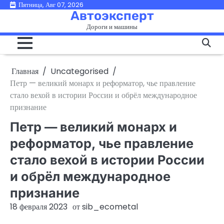
Перейти
Пятница, Авг 07, 2026
Автоэксперт
к
Дороги и машины
содержимому
Главная
Uncategorised
Петр — великий монарх и реформатор, чье правление
стало вехой в истории России и обрёл международное
признание
Петр — великий монарх и
реформатор, чье правление
стало вехой в истории России
и обрёл международное
признание
18 февраля 2023
от
sib_ecometal