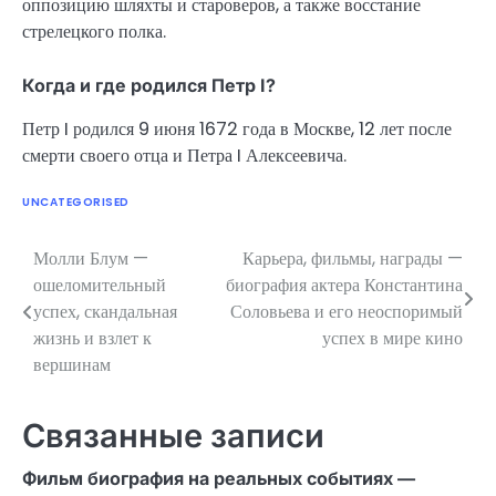
оппозицию шляхты и староверов, а также восстание
стрелецкого полка.
Когда и где родился Петр I?
Петр I родился 9 июня 1672 года в Москве, 12 лет после
смерти своего отца и Петра I Алексеевича.
UNCATEGORISED
Молли Блум —
Карьера, фильмы, награды —
Навигация
ошеломительный
биография актера Константина
по
успех, скандальная
Соловьева и его неоспоримый
жизнь и взлет к
успех в мире кино
записям
вершинам
Связанные записи
Фильм биография на реальных событиях —