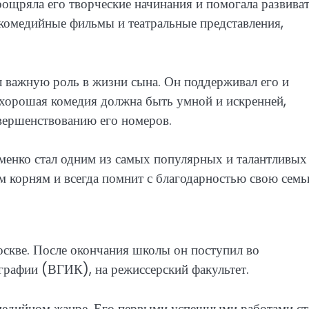
оощряла его творческие начинания и помогала развива
 комедийные фильмы и театральные представления,
л важную роль в жизни сына. Он поддерживал его и
о хорошая комедия должна быть умной и искренней,
вершенствованию его номеров.
менко стал одним из самых популярных и талантливых
им корням и всегда помнит с благодарностью свою семь
оскве. После окончания школы он поступил во
графии (ВГИК), на режиссерский факультет.
омедийном жанре. Его первыми успешными работами ст