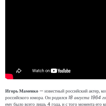
Игорь Маменко
— известный российский актер, ко
российского юмора. Он родился
18 августа 1964 г
ему было всего лишь 4 года, и с того момента его