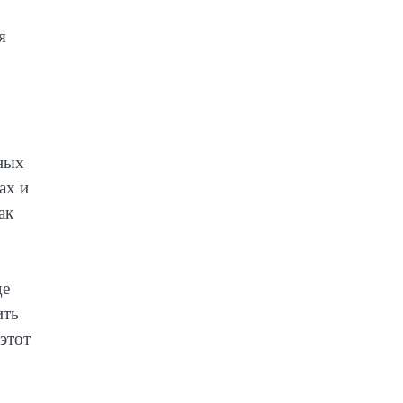
я
ьных
ах и
ак
де
ить
этот