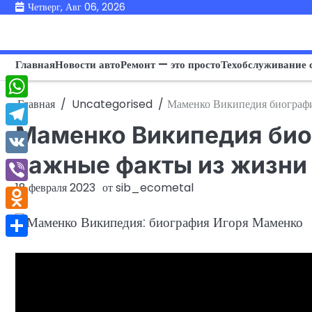
Перейти
Четверг, Авг 06, 2026
к
содержимому
Главная
Новости авто
Ремонт — это просто
Техобслуживание 
Главная
Uncategorised
Маменко Википедия биографи
WhatsApp
Маменко Википедия био
Telegram
важные факты из жизни 
VK
18 февраля 2023
от
sib_ecometal
Viber
Odnoklassniki
Отправить