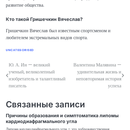
развитие общества.
Кто такой Гришечкин Вячеслав?
Гришечкин Вячеслав был известным спортсменом и
любителем экстремальных видов спорта.
UNCATEGORISED
Ю. А. Ин — великий
Валентина Малявина —
Навигация
ученый, великолепный
удивительная жизнь и
по
изобретатель и талантливый
неповторимая история
писатель
успеха
записям
Связанные записи
Причины образования и симптоматика липомы
кардиодиафрагмального угла
Липома кардиодиафрагмального угла – это доброкачественная