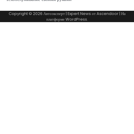
Copyright © 2026
Автоэксперт
| Expert News от
Ascendoor
| На
платформе
WordPress
.