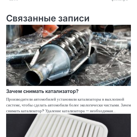
по
записям
Связанные записи
Зачем снимать катализатор?
Производители автомобилей установили катализаторы в выхлопной
системе, чтобы сделать автомобили более экологически чистыми. Зачем
снимать катализатор? Удаление катализатора — необходимая…