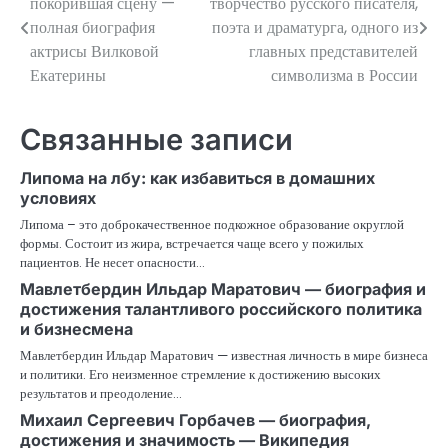
покорившая сцену —
творчество русского писателя,
по
полная биография
поэта и драматурга, одного из
актрисы Вилковой
главных представителей
записям
Екатерины
символизма в России
Связанные записи
Липома на лбу: как избавиться в домашних
условиях
Липома – это доброкачественное подкожное образование округлой
формы. Состоит из жира, встречается чаще всего у пожилых
пациентов. Не несет опасности…
Мавлетбердин Ильдар Маратович — биография и
достижения талантливого российского политика
и бизнесмена
Мавлетбердин Ильдар Маратович — известная личность в мире бизнеса
и политики. Его неизменное стремление к достижению высоких
результатов и преодоление…
Михаил Сергеевич Горбачев — биография,
достижения и значимость — Википедия