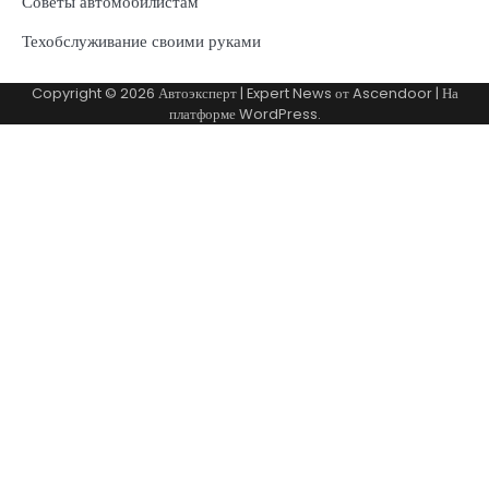
Советы автомобилистам
Техобслуживание своими руками
Copyright © 2026
Автоэксперт
| Expert News от
Ascendoor
| На
платформе
WordPress
.