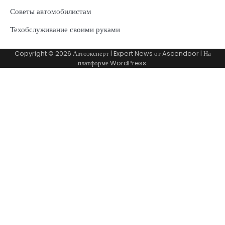
Советы автомобилистам
Техобслуживание своими руками
Copyright © 2026
Автоэксперт
| Expert News от
Ascendoor
| На
платформе
WordPress
.