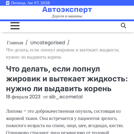
Перейти
Пятница, Авг 07, 2026
Автоэксперт
к
Дороги и машины
содержимому
Главная
Uncategorised
Что делать, если лопнул жировик и вытекает жидкость:
нужно ли выдавить корень
Что делать, если лопнул
жировик и вытекает жидкость:
нужно ли выдавить корень
18 февраля 2023
от
sib_ecometal
Липома – это доброкачественная опухоль, состоящая из
жировой ткани. Она встречается у пациентов зрелого,
пожилого возраста на спине, лице, шее, ягодицах, кистях.
Одинаково страдают лица независимо от половой