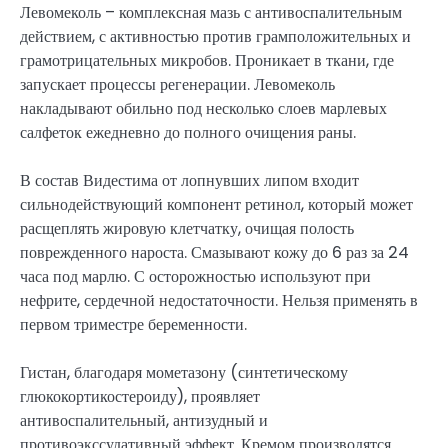
Левомеколь – комплексная мазь с антивоспалительным
действием, с активностью против грамположительных и
грамотрицательных микробов. Проникает в ткани, где
запускает процессы регенерации. Левомеколь
накладывают обильно под несколько слоев марлевых
салфеток ежедневно до полного очищения раны.
В состав Видестима от лопнувших липом входит
сильнодействующий компонент ретинол, который может
расщеплять жировую клетчатку, очищая полость
поврежденного нароста. Смазывают кожу до 6 раз за 24
часа под марлю. С осторожностью используют при
нефрите, сердечной недостаточности. Нельзя применять в
первом триместре беременности.
Гистан, благодаря мометазону (синтетическому
глюкокортикостероиду), проявляет
антивоспалительный, антизудный и
противоэкссудативный эффект. Кремом производятся