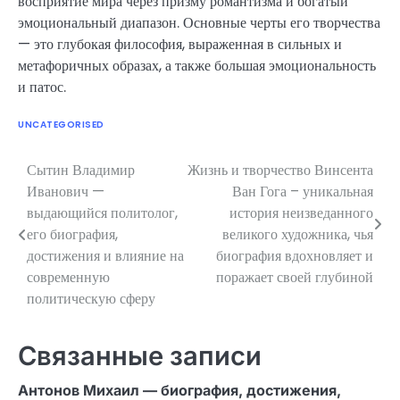
восприятие мира через призму романтизма и богатый
эмоциональный диапазон. Основные черты его творчества
— это глубокая философия, выраженная в сильных и
метафоричных образах, а также большая эмоциональность
и патос.
UNCATEGORISED
Сытин Владимир
Жизнь и творчество Винсента
Навигация
Иванович —
Ван Гога – уникальная
по
выдающийся политолог,
история неизведанного
его биография,
великого художника, чья
записям
достижения и влияние на
биография вдохновляет и
современную
поражает своей глубиной
политическую сферу
Связанные записи
Антонов Михаил — биография, достижения,