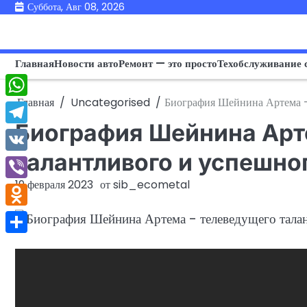
Перейти
Суббота, Авг 08, 2026
к
содержимому
Главная
Новости авто
Ремонт — это просто
Техобслуживание 
Главная
Uncategorised
Биография Шейнина Артема —
WhatsApp
Биография Шейнина Арт
Telegram
талантливого и успешно
VK
19 февраля 2023
от
sib_ecometal
Viber
Odnoklassniki
Отправить