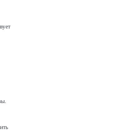
вует
вы.
вить