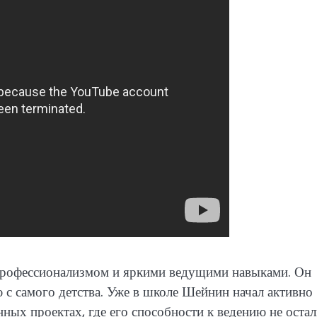
профессионализмом и яркими ведущими навыками. Он
 с самого детства. Уже в школе Шейнин начал активно
ных проектах, где его способности к ведению не остал