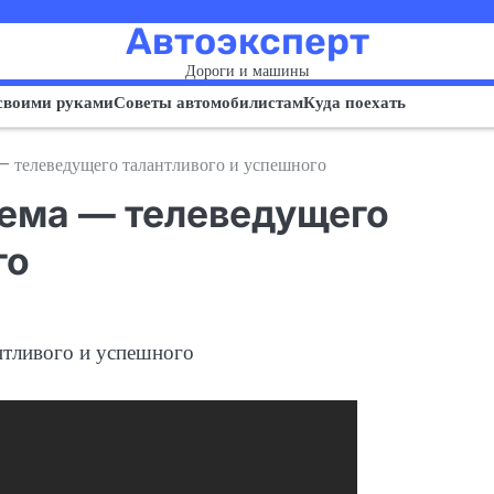
Автоэксперт
Дороги и машины
своими руками
Советы автомобилистам
Куда поехать
 телеведущего талантливого и успешного
ема — телеведущего
го