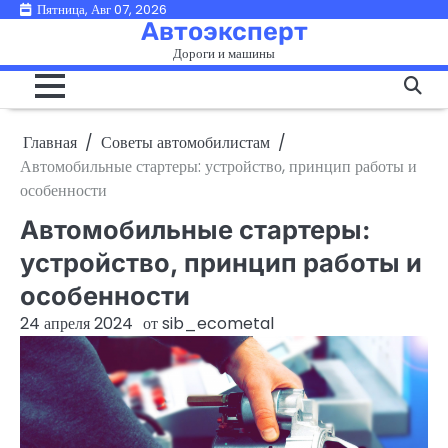
Перейти
Пятница, Авг 07, 2026
Автоэксперт
к
Дороги и машины
содержимому
Главная
Советы автомобилистам
Автомобильные стартеры: устройство, принцип работы и
особенности
Автомобильные стартеры:
устройство, принцип работы и
особенности
24 апреля 2024
от
sib_ecometal