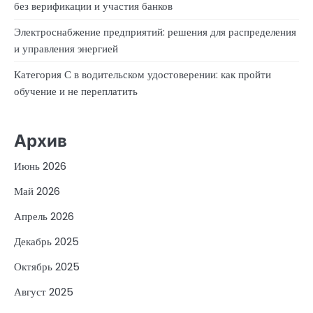
без верификации и участия банков
Электроснабжение предприятий: решения для распределения
и управления энергией
Категория С в водительском удостоверении: как пройти
обучение и не переплатить
Архив
Июнь 2026
Май 2026
Апрель 2026
Декабрь 2025
Октябрь 2025
Август 2025