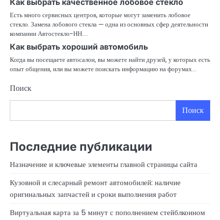
Как выбрать качественное лобовое стекло
Есть много сервисных центров, которые могут заменить лобовое
стекло. Замена лобового стекла — одна из основных сфер деятельности
компании Автостекло-НН.…
Как выбрать хороший автомобиль
Когда вы посещаете автосалон, вы можете найти друзей, у которых есть
опыт общения, или вы можете поискать информацию на форумах…
Поиск
Поиск
Последние публикации
Назначение и ключевые элементы главной страницы сайта
Кузовной и слесарный ремонт автомобилей: наличие
оригинальных запчастей и сроки выполнения работ
Виртуальная карта за 5 минут с пополнением стейблкоином