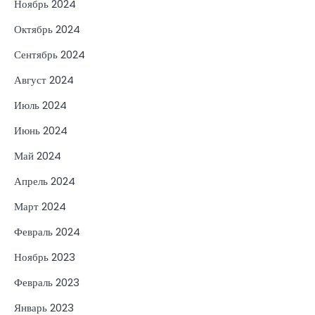
Ноябрь 2024
Октябрь 2024
Сентябрь 2024
Август 2024
Июль 2024
Июнь 2024
Май 2024
Апрель 2024
Март 2024
Февраль 2024
Ноябрь 2023
Февраль 2023
Январь 2023