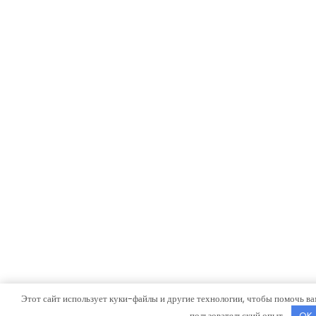
Этот сайт использует куки-файлы и другие технологии, чтобы помочь ва
пользовательский опыт.
OK