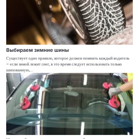
Выбираем зимние шины
Существует одно правило, которое должен помнить каждый водитель
– если зимой лежит снег, в это время следует использовать только
шипованную,…