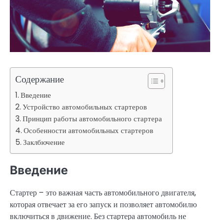
Содержание
Введение
Устройство автомобильных стартеров
Принцип работы автомобильного стартера
Особенности автомобильных стартеров
Заклбючение
Введение
Стартер – это важная часть автомобильного двигателя,
которая отвечает за его запуск и позволяет автомобилю
включиться в движение. Без стартера автомобиль не