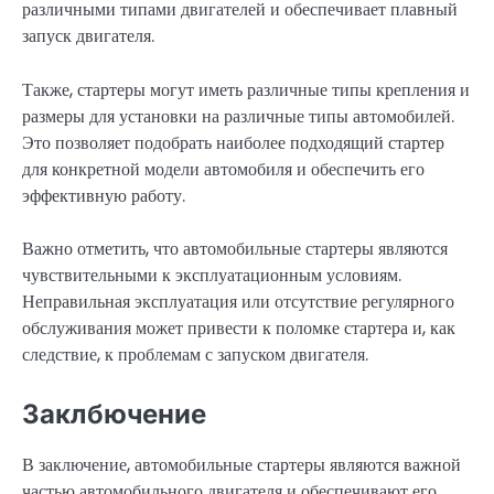
различными типами двигателей и обеспечивает плавный
запуск двигателя.
Также, стартеры могут иметь различные типы крепления и
размеры для установки на различные типы автомобилей.
Это позволяет подобрать наиболее подходящий стартер
для конкретной модели автомобиля и обеспечить его
эффективную работу.
Важно отметить, что автомобильные стартеры являются
чувствительными к эксплуатационным условиям.
Неправильная эксплуатация или отсутствие регулярного
обслуживания может привести к поломке стартера и, как
следствие, к проблемам с запуском двигателя.
Заклбючение
В заключение, автомобильные стартеры являются важной
частью автомобильного двигателя и обеспечивают его